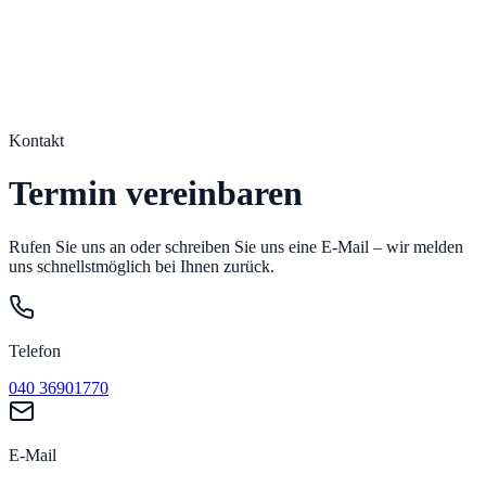
Alsterangio
Dr. med. Martin Münchow
Leistungen
Über uns
Praxis
FAQ
Kontakt
040 36901770
Termin anfragen
Kontakt
Termin vereinbaren
Rufen Sie uns an oder schreiben Sie uns eine E-Mail – wir melden
uns schnellstmöglich bei Ihnen zurück.
Telefon
040 36901770
E-Mail