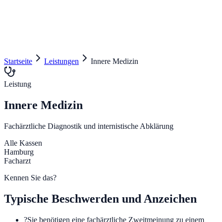
Alsterangio
Dr. med. Martin Münchow
Leistungen
Über uns
Praxis
FAQ
Kontakt
040 36901770
Termin anfragen
Startseite
Leistungen
Innere Medizin
Leistung
Innere Medizin
Fachärztliche Diagnostik und internistische Abklärung
Alle Kassen
Hamburg
Facharzt
Kennen Sie das?
Typische Beschwerden und Anzeichen
?
Sie benötigen eine fachärztliche Zweitmeinung zu einem